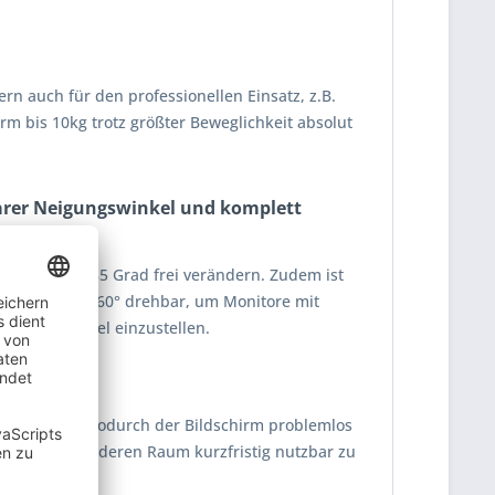
rn auch für den professionellen Einsatz, z.B.
rm bis 10kg trotz größter Beweglichkeit absolut
lbarer Neigungswinkel und komplett
tors um +/-85 Grad frei verändern. Zudem ist
lgelenk ist 360° drehbar, um Monitore mit
gen Blickwinkel einzustellen.
ds abdeckt, wodurch der Bildschirm problemlos
 in einem anderen Raum kurzfristig nutzbar zu