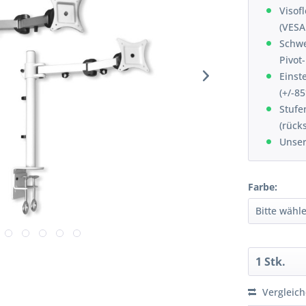
Visof
(VESA
Schwe
Pivot
Einst
(+/-8
Stufe
(rück
Unser
Farbe:
Vergleic