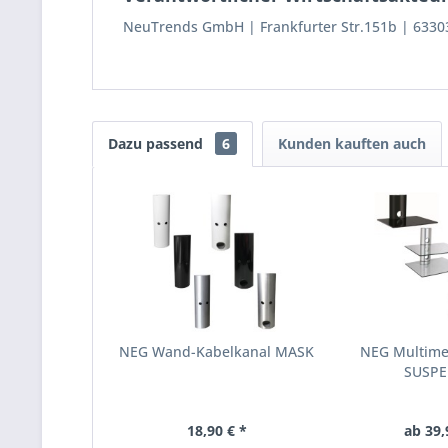
NeuTrends GmbH
Frankfurter Str.151b
6330
Dazu passend
6
Kunden kauften auch
NEG Wand-Kabelkanal MASK
NEG Multime
SUSP
18,90 € *
ab 39,