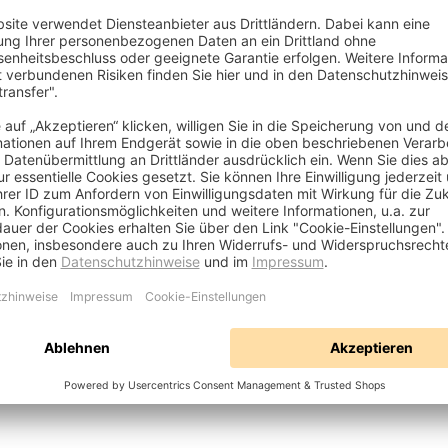
mit Molex-Stecker
 Angaben erforderlich
ranfertigung
ends GmbH, Frankfurter Str.
 63303 Dreieich, DE