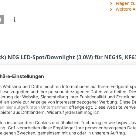
Fragen zu
Weitere A
ck) NEG LED-Spot/Downlight (3,0W) für NEG15, KF6
l und Molex-Stecker für NEG Dunstabzugshauben
chtung: