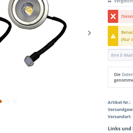
Vergleic
Diese
Benach
(Nur 
Die
Date
genomme
Artikel-Nr.:
Versandgewi
Versandart:
Links und