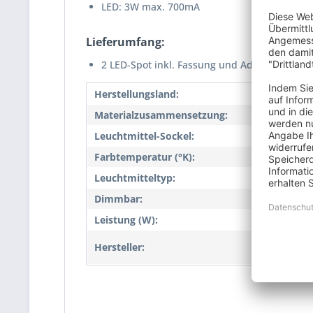
LED: 3W max. 700mA
Lieferumfang:
2 LED-Spot inkl. Fassung und Adapterkabel 
Herstellungsland:
CN
Materialzusammensetzung:
Keine
Leuchtmittel-Sockel:
Sonde
Farbtemperatur (°K):
3000
Leuchtmitteltyp:
LED
Dimmbar:
Nein
Leistung (W):
3,0
NeuTr
Hersteller:
151b,