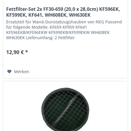
Fettfilter-Set 2x FF30-659 (20,0 x 28,0cm) KF596EK,
KF599EK, KF641, WH608EK, WH630EK
Ersatzteil für Wand-Dunstabzugshauben von NEG Passend
für folgende Modelle: KF659 KF959 KF641
KF596EKB/KF596EKW KF599EKB/KF599EKW WH608EK
WH630EK Lieferumfang: 2 Fettfilter
12,90 € *
Merken