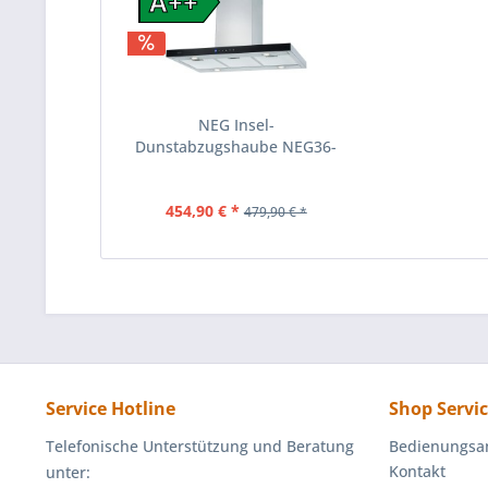
A++
NEG Insel-
Dunstabzugshaube NEG36-
AT2 für Abluft...
454,90 € *
479,90 € *
Service Hotline
Shop Servi
Telefonische Unterstützung und Beratung
Bedienungsa
Kontakt
unter: