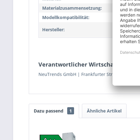
Materialzusammensetzung:
Keine
Modellkompatibilität:
NEG3
NeuTr
Hersteller:
151b,
Verantwortlicher Wirtschaftsakteur
NeuTrends GmbH
Frankfurter Str.151b
6330
Dazu passend
1
Ähnliche Artikel