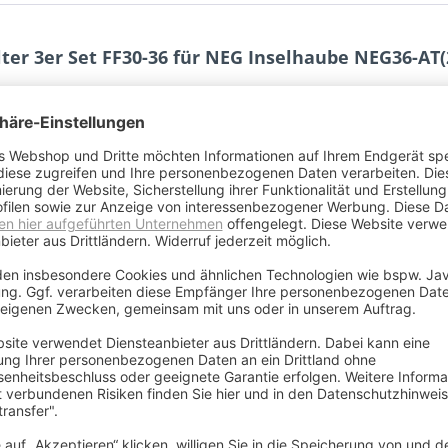
ter 3er Set FF30-36 für NEG Inselhaube NEG36-AT(
36-AT, NEG36-AT2 (Inselhauben)
nium (5 Lagen)
ter
36
inium