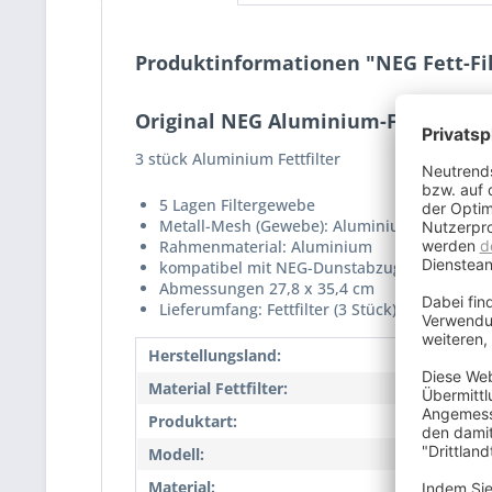
Produktinformationen "NEG Fett-Fil
Original NEG Aluminium-Fettfilter
3 stück Aluminium Fettfilter
5 Lagen Filtergewebe
Metall-Mesh (Gewebe): Aluminium
Rahmenmaterial: Aluminium
kompatibel mit NEG-Dunstabzugshaube: NEG
Abmessungen 27,8 x 35,4 cm
Lieferumfang: Fettfilter (3 Stück)
Herstellungsland:
CN
Material Fettfilter:
Alumi
Produktart:
Fettfil
Modell:
FF30-
Material:
Alum