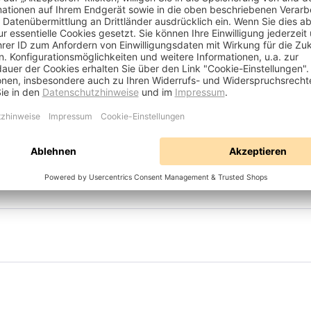
 Angaben erforderlich
6-AT
ends GmbH, Frankfurter Str.
 63303 Dreieich, DE
 gemäß Produktsicherheitsverordnung EU 2023/98
3
Dreieich
DE
service@neutrends.de
+49 (0)6103 3769080