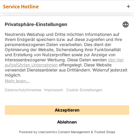
Service Hotline
Shop Service
Informationen
Newsletter
* Alle Preise inkl. gesetzl. Mehrwertsteuer zzgl.
Versandkosten
und ggf.
Nachnahmegebühren, wenn nicht anders beschrieben
Bedienungsanleitungen
Bewertungsübersicht
Über uns
Kontakt
Vertrag widerrufen
Versand und Zahlungsbedingungen
Widerrufsrecht
Datenschutz
AGB
Impressum
Realisiert mit Shopware