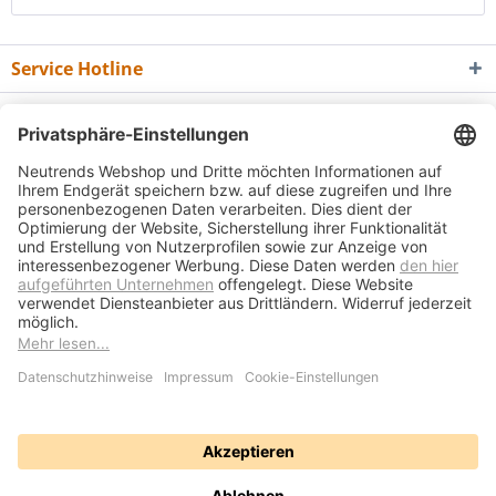
Service Hotline
Shop Service
Informationen
Newsletter
* Alle Preise inkl. gesetzl. Mehrwertsteuer zzgl.
Versandkosten
und ggf.
Nachnahmegebühren, wenn nicht anders beschrieben
Bedienungsanleitungen
Bewertungsübersicht
Über uns
Kontakt
Vertrag widerrufen
Versand und Zahlungsbedingungen
Widerrufsrecht
Datenschutz
AGB
Impressum
Realisiert mit Shopware