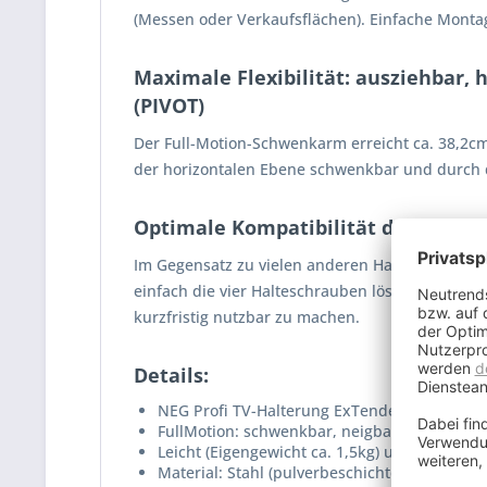
(Messen oder Verkaufsflächen). Einfache Monta
Maximale Flexibilität: ausziehbar,
(PIVOT)
Der Full-Motion-Schwenkarm erreicht ca. 38,2cm
der horizontalen Ebene schwenkbar und durch d
Optimale Kompatibilität durch VES
Im Gegensatz zu vielen anderen Halterungen, bi
einfach die vier Halteschrauben lösen, und mi
kurzfristig nutzbar zu machen.
Details:
NEG Profi TV-Halterung ExTender 2540
FullMotion: schwenkbar, neigbar, ausziehbar
Leicht (Eigengewicht ca. 1,5kg) und dennoch u
Material: Stahl (pulverbeschichtet)