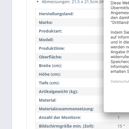
Abmessungen: 21,5 x 21,5cm (HxB Frontplatte
Herstellungsland:
CN
Marke:
NEG
Produktart:
Wand
Modell:
2540
Produktlinie:
ExTen
Oberfläche:
pulve
Breite (cm):
21,5
Höhe (cm):
21,5
Tiefe (cm):
38,2
Artikelgewicht (kg):
1,5
Material:
Stahl
Materialzusammensetzung:
Keine
Anzahl der Monitore:
1
Bildschirmgröße min. (Zoll):
15 "