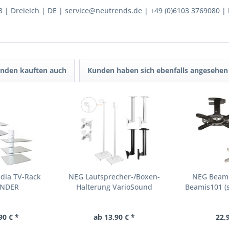
3
Dreieich
DE
service@neutrends.de
+49 (0)6103 3769080
nden kauften auch
Kunden haben sich ebenfalls angesehen
dia TV-Rack
NEG Lautsprecher-/Boxen-
NEG Beame
ENDER
Halterung VarioSound
Beamis101 (s
90 € *
ab 13,90 € *
22,