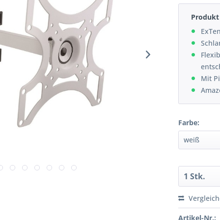
Produkt 
ExTen
Schla
Flexib
entsc
Mit P
Amazo
Farbe:
Vergleic
Artikel-Nr.: