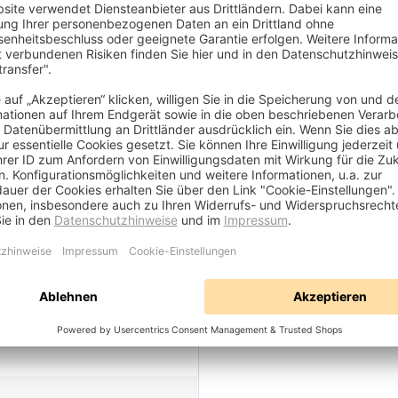
), 15,1 x 4,5cm (HxB Wandplatte), 5,4 bis 38,2cm (min./max. Wan
halterung
der
rbeschichtet
 Angaben erforderlich