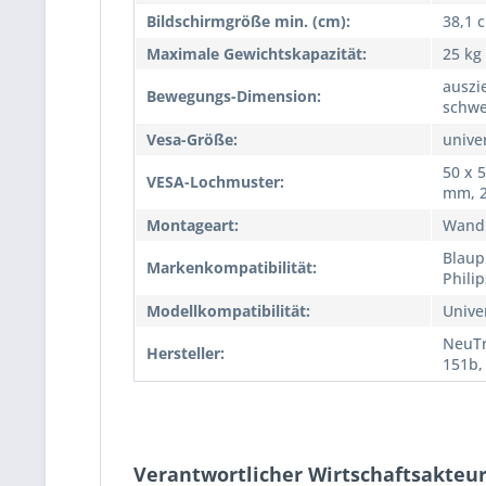
Bildschirmgröße min. (cm):
38,1 
Maximale Gewichtskapazität:
25 kg
auszi
Bewegungs-Dimension:
schw
Vesa-Größe:
unive
50 x 
VESA-Lochmuster:
mm, 2
Montageart:
Wand
Blaup
Markenkompatibilität:
Phili
Modellkompatibilität:
Unive
NeuTr
Hersteller:
151b,
Verantwortlicher Wirtschaftsakteur