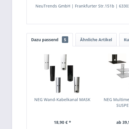
NeuTrends GmbH
Frankfurter Str.151b
6330
Dazu passend
5
Ähnliche Artikel
Ku
NEG Wand-Kabelkanal MASK
NEG Multime
SUSP
18,90 € *
ab 39,