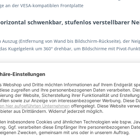
ge an der VESA-kompatiblen Frontplatte
 horizontal schwenkbar, stufenlos verstellbarer 
 Auszug (Entfernung von Wand bis Bildschirm-Rückseite), der Neig
as Kugelgelenk um 360° drehbar, um Bildschirme mit Pivot-Funkt
A Standard!
etet die ExTender 2540 eine VESA-Platte, welche sämtliche Stand
t wenigen Handgriffen den Screen wieder abnehmen, um ihn beisp
, drehbar (Pivot-Funktion)
ltrastabil (bis 25kg belastbar)