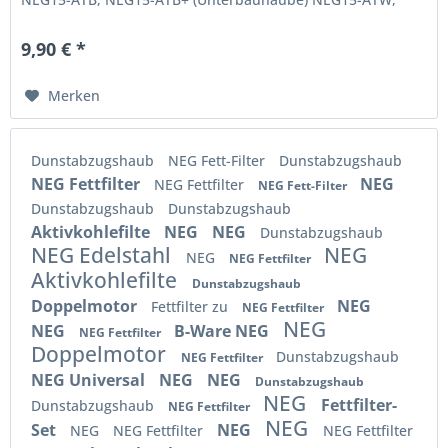
NEG15-ATW+ (Unterbauhaube) NEG15-ATRS,...
9,90 € *
Merken
Dunstabzugshaub
NEG Fett-Filter
Dunstabzugshaub
NEG Fettfilter
NEG
NEG Fettfilter
NEG Fett-Filter
Dunstabzugshaub
Dunstabzugshaub
Aktivkohlefilte
NEG
NEG
Dunstabzugshaub
NEG Edelstahl
NEG
NEG
NEG Fettfilter
Aktivkohlefilte
Dunstabzugshaub
Doppelmotor
NEG
Fettfilter zu
NEG Fettfilter
NEG
NEG
B-Ware NEG
NEG Fettfilter
Doppelmotor
Dunstabzugshaub
NEG Fettfilter
NEG Universal
NEG
NEG
Dunstabzugshaub
NEG
Fettfilter-
Dunstabzugshaub
NEG Fettfilter
NEG
Set
NEG
NEG
NEG Fettfilter
NEG Fettfilter