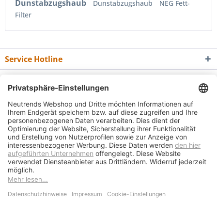
Dunstabzugshaub
Dunstabzugshaub
NEG Fett-
Filter
Service Hotline
Shop Service
Informationen
Newsletter
* Alle Preise inkl. gesetzl. Mehrwertsteuer zzgl.
Versandkosten
und ggf.
Nachnahmegebühren, wenn nicht anders beschrieben
Bedienungsanleitungen
Bewertungsübersicht
Über uns
Kontakt
Vertrag widerrufen
Versand und Zahlungsbedingungen
Widerrufsrecht