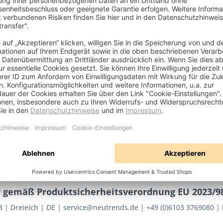
tahl
 Angaben erforderlich
fix
8-AT
ends GmbH, Frankfurter Str.
 63303 Dreieich, DE
 gemäß Produktsicherheitsverordnung EU 2023/98
3
Dreieich
DE
service@neutrends.de
+49 (0)6103 3769080