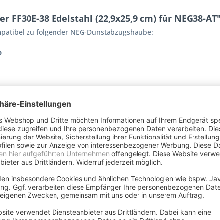
r FF30E-38 Edelstahl (22,9x25,9 cm) für NEG38-AT
kompatibel zu folgender NEG-Dunstabzugshaube:
9
nium (5 Lagen)
ter
-38
eckig