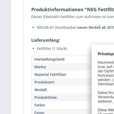
Produktinformationen "NEG Fettfilte
Dieser Edelstahl-Fettfilter zum Aufrüsten ist 
NEG38-AT (Inselhaube)
neues Modell ab 201
Lieferumfang:
Fettfilter (1 Stück)
Herstellungsland:
CN
Marke:
NEG
Material Fettfilter:
Alumi
Produktart:
Fettfil
Modell:
FF30E
Produktlinie:
FF
Farbe:
silber
Form:
Recht