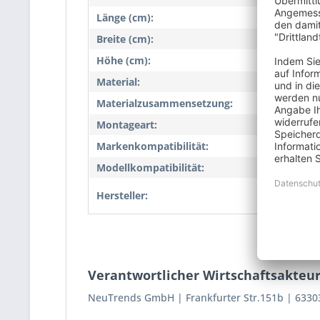
Länge (cm):
25,9
Breite (cm):
22,9
Höhe (cm):
0,5
Material:
Edels
Materialzusammensetzung:
Keine
Montageart:
Klemm
Markenkompatibilität:
NEG
Modellkompatibilität:
NEG3
NeuTr
Hersteller:
151b,
Verantwortlicher Wirtschaftsakteur
NeuTrends GmbH
Frankfurter Str.151b
6330