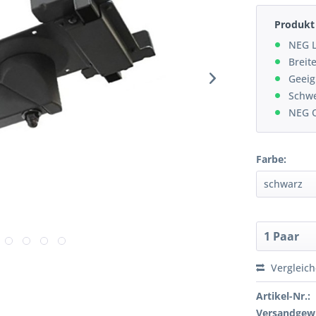
Produkt 
NEG L
Breit
Geeig
Schwe
NEG Q
Farbe:
Vergleic
Artikel-Nr.:
Versandgewi