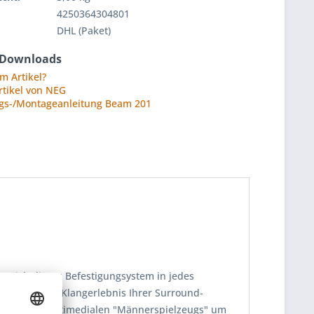
4250364304801
DHL (Paket)
 Downloads
m Artikel?
rtikel von NEG
gs-/Montageanleitung Beam 201
t sich dieses Befestigungsystem in jedes
ein perfektes Klangerlebnis Ihrer Surround-
tor
) des multimedialen "Männerspielzeugs" um