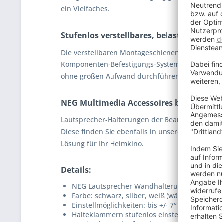
ein Vielfaches.
Stufenlos verstellbares, belastbares, in
Die verstellbaren Montageschienen bieten sich
Komponenten-Befestigungs-System mit robuster 
ohne großen Aufwand durchführen zu können.
NEG Multimedia Accessoires bieten Qual
Lautsprecher-Halterungen der Beam-Serie sin
Diese finden Sie ebenfalls in unserem Shop. Sc
Lösung für Ihr Heimkino.
Details:
NEG Lautsprecher Wandhalterung Beam201 (
Farbe: schwarz, silber, weiß (wählbar, solang
Einstellmöglichkeiten: bis +/- 7° Neigung, 36
Halteklammern stufenlos einstellbar von 13