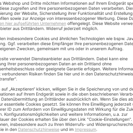
telligentes Montagesystem.
eren Halt auch für größere und schwere Komponenten. NEG Halterun
Wandplatte. Dieses System erleichtert zum einen die Montage, und
ität und Funktionalität
d die optimale Ergänzung zu NEG ExTender TV-Wandhalterungen, 
hicken Sie Ihre alten unpraktischen Phonomöbel in Rente und gönne
Paar)
e der Vorrat reicht)
0° drehbar
,7cm bis 29,7cm Breite (Außenmaß), aufnehmbare Boxenbreite: 12,