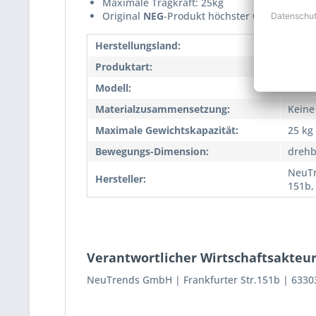
Maximale Tragkraft: 25kg
Original
NEG
-Produkt höchster Qualität
Herstellungsland:
CN
Produktart:
Lauts
Modell:
Beam
Materialzusammensetzung:
Keine
Maximale Gewichtskapazität:
25 kg
Bewegungs-Dimension:
drehb
NeuTr
Hersteller:
151b,
Verantwortlicher Wirtschaftsakteur
NeuTrends GmbH
Frankfurter Str.151b
6330