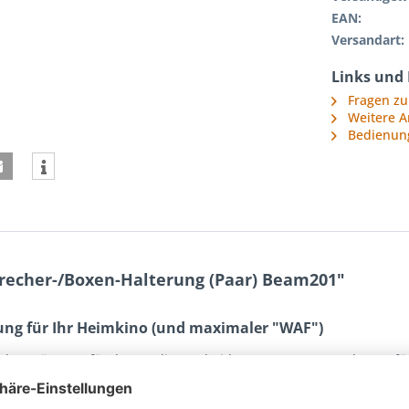
EAN:
Versandart:
Links und
Fragen zu
Weitere A
Bedienun
recher-/Boxen-Halterung (Paar) Beam201"
ung für Ihr Heimkino (und maximaler "WAF")
ale Ergänzung für Ihre Audio- und Video-Komponenten. Elegant füg
nur optimal in Szene gesetzt, auch die richtige Ausrichtung für 
 kein Problem mehr und erhöht den "WAF" (
Woman Acceptance Fac