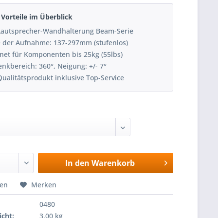
Vorteile im Überblick
autsprecher-Wandhalterung Beam-Serie
e der Aufnahme: 137-297mm (stufenlos)
net für Komponenten bis 25kg (55lbs)
nkbereich: 360°, Neigung: +/- 7°
ualitätsprodukt inklusive Top-Service
In den
Warenkorb
hen
Merken
0480
cht:
3,00 kg