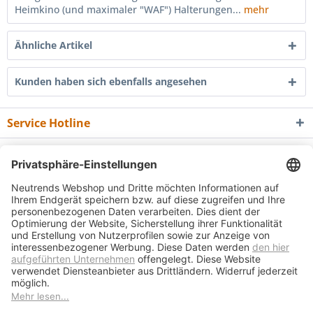
Heimkino (und maximaler "WAF") Halterungen...
mehr
Ähnliche Artikel
Kunden haben sich ebenfalls angesehen
Service Hotline
Shop Service
Informationen
Newsletter
* Alle Preise inkl. gesetzl. Mehrwertsteuer zzgl.
Versandkosten
und ggf.
Nachnahmegebühren, wenn nicht anders beschrieben
Bedienungsanleitungen
Bewertungsübersicht
Über uns