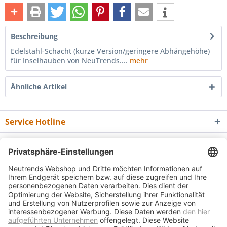
Beschreibung
Edelstahl-Schacht (kurze Version/geringere Abhängehöhe)
für Inselhauben von NeuTrends....
mehr
Ähnliche Artikel
Service Hotline
Shop Service
Informationen
Newsletter
* Alle Preise inkl. gesetzl. Mehrwertsteuer zzgl.
Versandkosten
und ggf.
Nachnahmegebühren, wenn nicht anders beschrieben