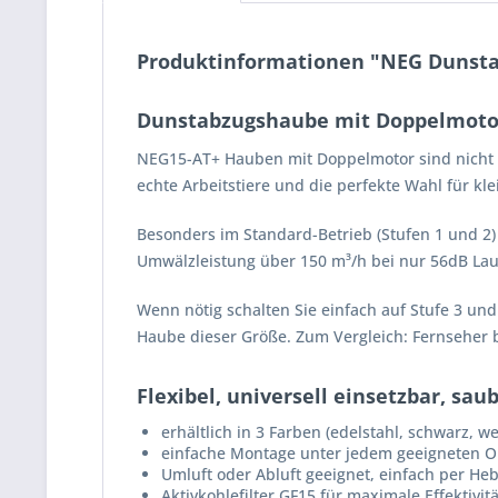
Produktinformationen "NEG Dunst
Dunstabzugshaube mit Doppelmotor
NEG15-AT+ Hauben mit Doppelmotor sind nicht o
echte Arbeitstiere und die perfekte Wahl für kl
Besonders im Standard-Betrieb (Stufen 1 und 2)
Umwälzleistung über 150 m³/h bei nur 56dB Lau
Wenn nötig schalten Sie einfach auf Stufe 3 und
Haube dieser Größe. Zum Vergleich: Fernseher 
Flexibel, universell einsetzbar, sa
erhältlich in 3 Farben (edelstahl, schwarz, we
einfache Montage unter jedem geeigneten O
Umluft oder Abluft geeignet, einfach per He
Aktivkohlefilter GF15 für maximale Effektivi