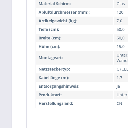
Material Schirm:
Glas
Abluftdurchmesser (mm):
120
Artikelgewicht (kg):
7,0
Tiefe (cm):
50,0
Breite (cm):
60,0
Höhe (cm):
15,0
Unter
Montageart:
Wand
Netzsteckertyp:
C (CE
Kabellänge (m):
1,7
Entsorgungshinweis:
Ja
Produktart:
Unte
Herstellungsland:
CN