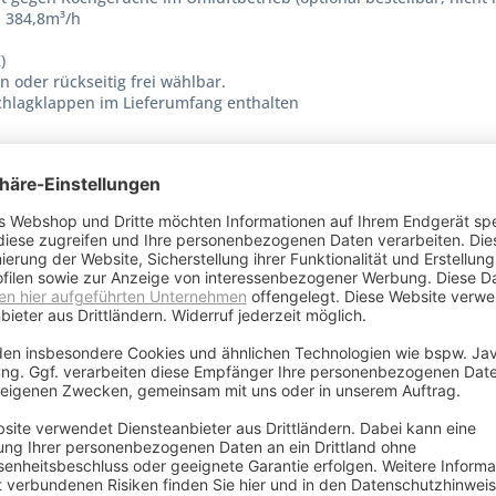
. 384,8m³/h
)
oder rückseitig frei wählbar.
chlagklappen im Lieferumfang enthalten
von Dunstabzugshauben sind abhängig von Install
ur Verfügung
5
-Fettfilter 5-lagig, Aktivkohle-
 optional
tahl
ch (DE)
5-ATR+