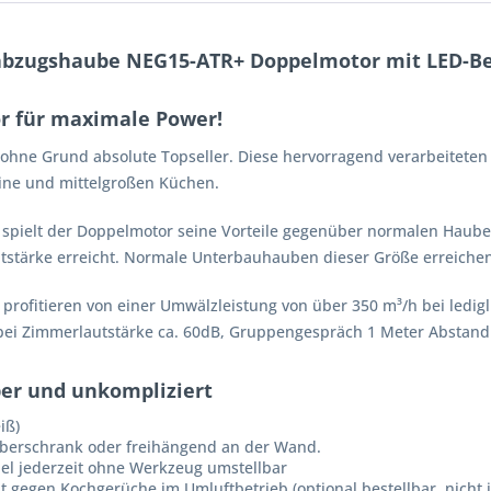
abzugshaube NEG15-ATR+ Doppelmotor mit LED-B
 für maximale Power!
hne Grund absolute Topseller. Diese hervorragend verarbeiteten 
eine und mittelgroßen Küchen.
 spielt der Doppelmotor seine Vorteile gegenüber normalen Hauben 
tstärke erreicht. Normale Unterbauhauben dieser Größe erreichen
 profitieren von einer Umwälzleistung von über 350 m³/h bei ledigl
bei Zimmerlautstärke ca. 60dB, Gruppengespräch 1 Meter Abstand 
uber und unkompliziert
iß)
berschrank oder freihängend an der Wand.
bel jederzeit ohne Werkzeug umstellbar
tät gegen Kochgerüche im Umluftbetrieb (optional bestellbar, nicht