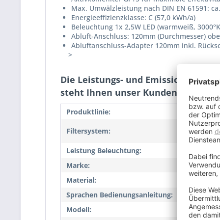
Max. Umwälzleistung nach DIN EN 61591: ca
Energieeffizienzklasse: C (57,0 kWh/a)
Beleuchtung 1x 2,5W LED (warmweiß, 3000°K
Abluft-Anschluss: 120mm (Durchmesser) oben 
Abluftanschluss-Adapter 120mm inkl. Rücks
>
Die Leistungs- und Emissionswerte 
steht Ihnen unser Kundenservice z
Produktlinie:
NEG1
Metall
Filtersystem:
Filter
Leistung Beleuchtung:
2,0
Marke:
NEG
Material:
Edels
Sprachen Bedienungsanleitung:
Deuts
Modell:
NEG1