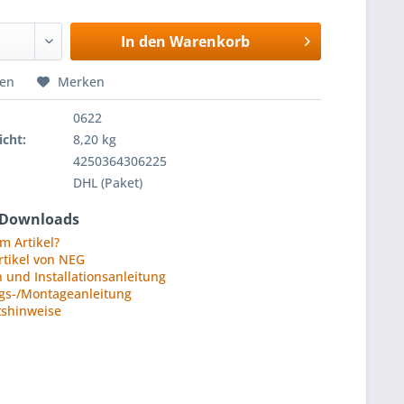
In den
Warenkorb
hen
Merken
0622
cht:
8,20 kg
4250364306225
DHL (Paket)
 Downloads
m Artikel?
rtikel von NEG
und Installationsanleitung
gs-/Montageanleitung
tshinweise