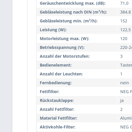
Geräuschentwicklung max. (dB):
71,0
Gebläseleistung nach DIN (m³/h):
384,8
Gebläseleistung min. (m³/h):
152
Leistung (W):
122,5
Motorleistung max. (W):
120
Betriebsspannung (V):
220-2
Anzahl der Motorstufen:
3
Bedienelement:
Taste
Anzahl der Leuchten:
1
Fernbedienung:
nein
Fettfilter:
NEG F
Rückstauklappe:
ja
Anzahl Fettfilter:
2
Material Fettfilter:
Alumi
Aktivkohle-Filter:
NEG 