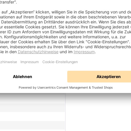
rbauhaube
ktrogroßgeräte
- D