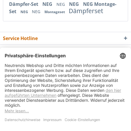
Dämpfer-Set
NEG
NEG
NEG Montage-
NEG
Dämpferset
Set
NEG
NEG
Montageset
Service Hotline
Shop Service
Informationen
Newsletter
* Alle Preise inkl. gesetzl. Mehrwertsteuer zzgl.
Versandkosten
und ggf.
Nachnahmegebühren, wenn nicht anders beschrieben
Bedienungsanleitungen
Bewertungsübersicht
Über uns
Kontakt
Vertrag widerrufen
Versand und Zahlungsbedingungen
Widerrufsrecht