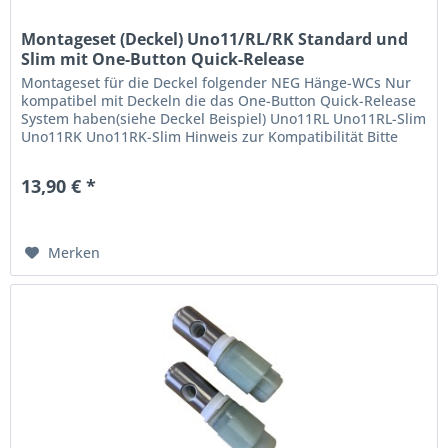
Montageset (Deckel) Uno11/RL/RK Standard und
Slim mit One-Button Quick-Release
Montageset für die Deckel folgender NEG Hänge-WCs Nur
kompatibel mit Deckeln die das One-Button Quick-Release
System haben(siehe Deckel Beispiel) Uno11RL Uno11RL-Slim
Uno11RK Uno11RK-Slim Hinweis zur Kompatibilität Bitte
prüfen und vergleichen Sie vor dem Kauf, welches
Montage-Set bei Ihrem Deckel dabei war. ihr Deckel hat
13,90 € *
einen mittigen Knopf (One-Button) für das Abnehmen...
Merken