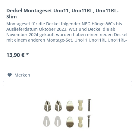
Deckel Montageset Uno11, Uno11RL, Uno11RL-
Slim
Montageset für die Deckel folgender NEG Hänge-WCs bis
Auslieferdatum Oktober 2023. WCs und Deckel die ab
November 2024 gekauft wurden haben einen neuen Deckel
mit einem anderen Montage-Set. Uno11 Uno11RL Uno11RL-
Slim Hinweis zur Kompatibilität Bitte prüfen und
vergleichen Sie vor dem Kauf, welches Montage-Set bei
13,90 € *
Ihrem Deckel dabei war. 1. stimmt die Form der...
Merken