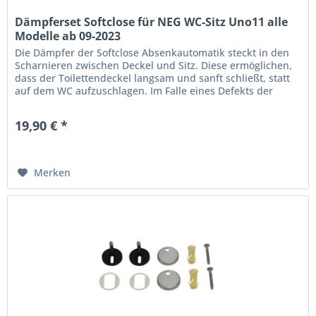
Dämpferset Softclose für NEG WC-Sitz Uno11 alle
Modelle ab 09-2023
Die Dämpfer der Softclose Absenkautomatik steckt in den
Scharnieren zwischen Deckel und Sitz. Diese ermöglichen,
dass der Toilettendeckel langsam und sanft schließt, statt
auf dem WC aufzuschlagen. Im Falle eines Defekts der
Dämpfer können diese einfach ausgetauscht werden.
Dieses Dämpferset ist kompatibel mit den WC-Sitzen der
19,90 € *
WC-Serie Uno11 ab Auslieferdatum Q4 2023....
Merken