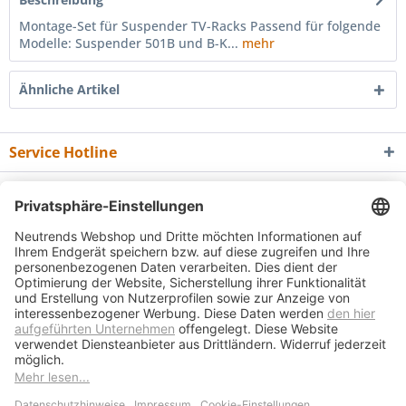
Montage-Set für Suspender TV-Racks Passend für folgende
Modelle: Suspender 501B und B-K...
mehr
Ähnliche Artikel
Service Hotline
Shop Service
Informationen
Newsletter
* Alle Preise inkl. gesetzl. Mehrwertsteuer zzgl.
Versandkosten
und ggf.
Nachnahmegebühren, wenn nicht anders beschrieben
Bedienungsanleitungen
Bewertungsübersicht
Über uns