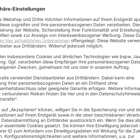
inheit/Platine für KF619, KF917, KF918, KF919 (LE
en:
it LED-Beleuchtung
it LED-Beleuchtung
it LED-Beleuchtung
it LED-Beleuchtung
 Angaben erforderlich
ends GmbH, Frankfurter Str.
 63303 Dreieich, DE