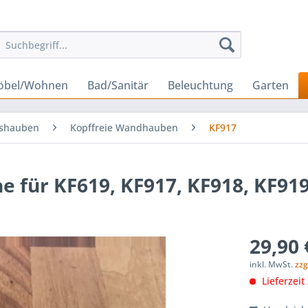
öbel/Wohnen
Bad/Sanitär
Beleuchtung
Garten
gshauben
Kopffreie Wandhauben
KF917
e für KF619, KF917, KF918, KF919
29,90 
inkl. MwSt.
zzg
Lieferzeit