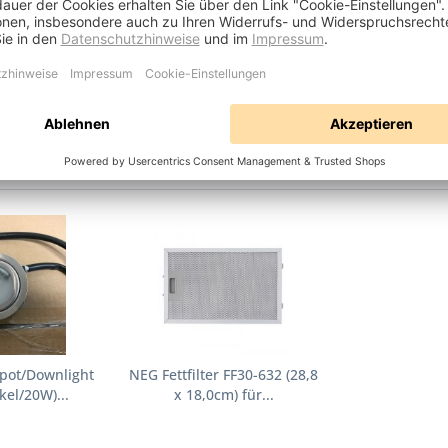
 gemäß Produktsicherheitsverordnung EU 2023/98
3
Dreieich
DE
service@neutrends.de
+49 (0)6103 3769080
pot/Downlight
NEG Fettfilter FF30-632 (28,8
kel/20W)...
x 18,0cm) für...