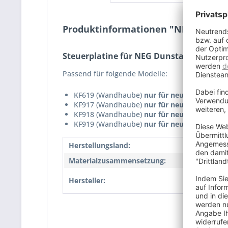
Produktinformationen "NEG Steuer-E
Steuerplatine für NEG Dunstabzugshaub
Passend für folgende Modelle:
KF619 (Wandhaube)
nur für neues Modell m
KF917 (Wandhaube)
nur für neues Modell m
KF918 (Wandhaube)
nur für neues Modell m
KF919 (Wandhaube)
nur für neues Modell m
Herstellungsland:
CN
Materialzusammensetzung:
Keine
NeuTr
Hersteller:
151b,