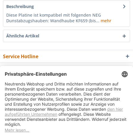
Beschreibung
Diese Platine ist kompatibel mit folgenden NEG
Dunstabzugshauben: Wandhaube KF659 (bis...
mehr
Ähnliche Artikel
Service Hotline
Shop Service
Informationen
Newsletter
* Alle Preise inkl. gesetzl. Mehrwertsteuer zzgl.
Versandkosten
und ggf.
Nachnahmegebühren, wenn nicht anders beschrieben
Bedienungsanleitungen
Bewertungsübersicht
Über uns