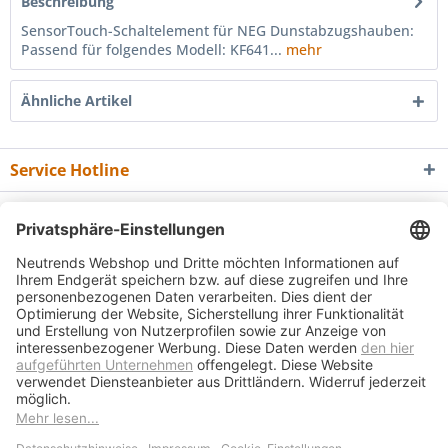
Beschreibung
SensorTouch-Schaltelement für NEG Dunstabzugshauben:
Passend für folgendes Modell: KF641...
mehr
Ähnliche Artikel
Service Hotline
Shop Service
Informationen
Newsletter
* Alle Preise inkl. gesetzl. Mehrwertsteuer zzgl.
Versandkosten
und ggf.
Nachnahmegebühren, wenn nicht anders beschrieben
Bedienungsanleitungen
Bewertungsübersicht
Über uns