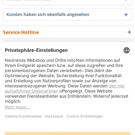
Kunden haben sich ebenfalls angesehen
Service Hotline
Shop Service
Informationen
Newsletter
* Alle Preise inkl. gesetzl. Mehrwertsteuer zzgl.
Versandkosten
und ggf.
Nachnahmegebühren, wenn nicht anders beschrieben
Bedienungsanleitungen
Bewertungsübersicht
Über uns
Kontakt
Vertrag widerrufen
Versand und Zahlungsbedingungen
Widerrufsrecht