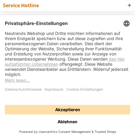
Service Hotline
Shop Service
Informationen
Newsletter
* Alle Preise inkl. gesetzl. Mehrwertsteuer zzgl.
Versandkosten
und ggf.
Nachnahmegebühren, wenn nicht anders beschrieben
Bedienungsanleitungen
Bewertungsübersicht
Über uns
Kontakt
Vertrag widerrufen
Versand und Zahlungsbedingungen
Widerrufsrecht
Datenschutz
AGB
Impressum
Realisiert mit Shopware