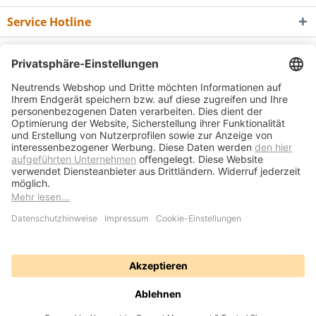
Service Hotline
Shop Service
Informationen
Newsletter
* Alle Preise inkl. gesetzl. Mehrwertsteuer zzgl.
Versandkosten
und ggf.
Nachnahmegebühren, wenn nicht anders beschrieben
Bedienungsanleitungen
Bewertungsübersicht
Über uns
Kontakt
Vertrag widerrufen
Versand und Zahlungsbedingungen
Widerrufsrecht
Datenschutz
AGB
Impressum
Realisiert mit Shopware