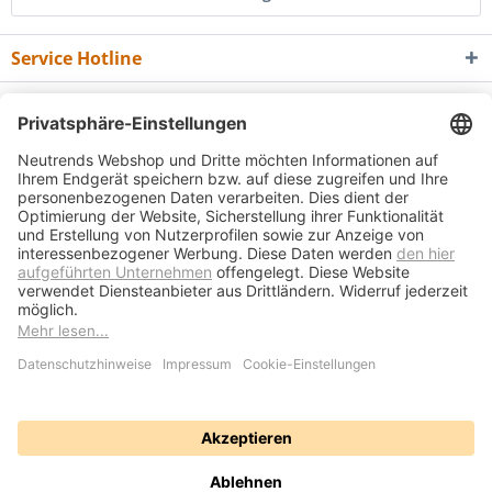
Service Hotline
Shop Service
Informationen
Newsletter
* Alle Preise inkl. gesetzl. Mehrwertsteuer zzgl.
Versandkosten
und ggf.
Nachnahmegebühren, wenn nicht anders beschrieben
Bedienungsanleitungen
Bewertungsübersicht
Über uns
Kontakt
Vertrag widerrufen
Versand und Zahlungsbedingungen
Widerrufsrecht
Datenschutz
AGB
Impressum
Realisiert mit Shopware